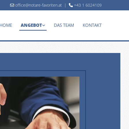
office@notare-favoriten.at
|
+43 1 6024109


HOME
ANGEBOT
DAS TEAM
KONTAKT