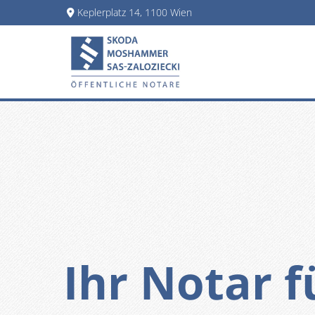
Keplerplatz 14, 1100 Wien

Ihr Notar f