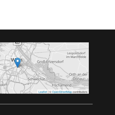
Leaflet
| ©
OpenStreetMap
contributors