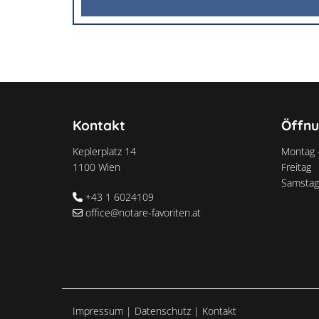
Kontakt
Öffnu
Keplerplatz 14
Montag 
1100 Wien
Freitag
Samstag
+43 1 6024109

office@notare-favoriten.at

Impressum
|
Datenschutz
|
Kontakt