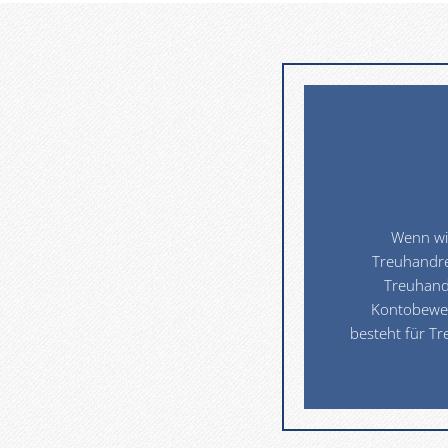
Wenn wi
Treuhandre
Treuhandk
Kontobeweg
besteht für Tr