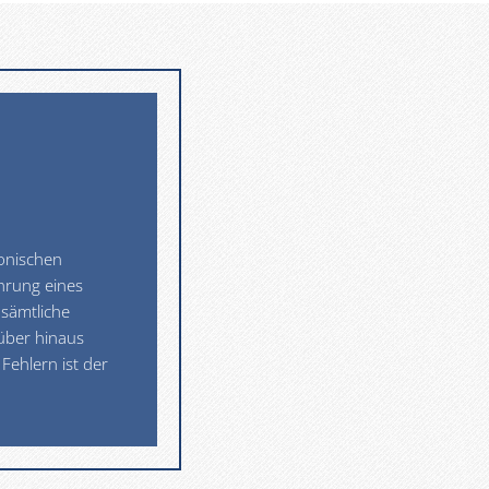
onischen
hrung eines
 sämtliche
über hinaus
Fehlern ist der