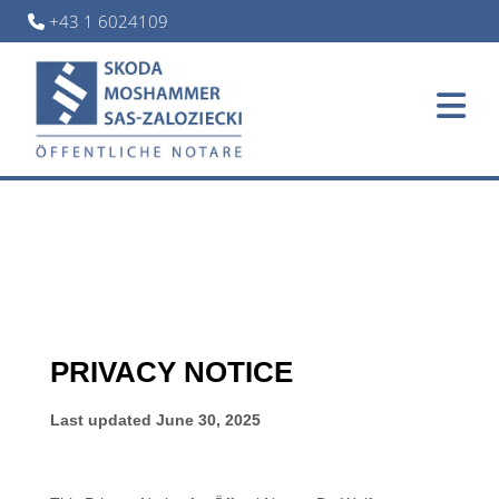
+43 1 6024109
